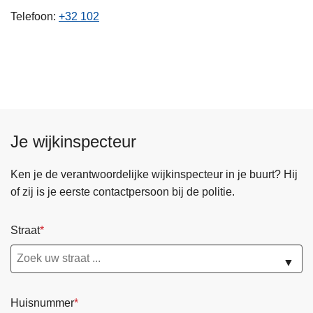
n
Telefoon
+32 102
h
o
u
d
g
a
a
Je wijkinspecteur
n
Ken je de verantwoordelijke wijkinspecteur in je buurt? Hij
of zij is je eerste contactpersoon bij de politie.
Straat
▼
Huisnummer