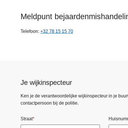
n
h
Meldpunt bejaardenmishandeli
o
u
Telefoon
+32 78 15 15 70
d
g
a
a
n
Je wijkinspecteur
Ken je de verantwoordelijke wijkinspecteur in je buurt? 
contactpersoon bij de politie.
Straat
Huisnum