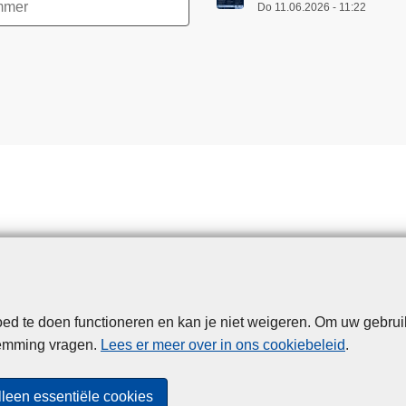
Do 11.06.2026 - 11:22
d te doen functioneren en kan je niet weigeren. Om uw gebrui
Disclaimer
Privacy
Cookies
Toegankelijkheid
temming vragen.
Lees er meer over in ons cookiebeleid
.
© 2026 Politie.be
lleen essentiële cookies