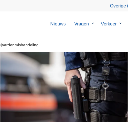
Overige 
Nieuws
Vragen
Submenu
Verkeer
Sub
van
van
Vragen
Verk
jaardenmishandeling