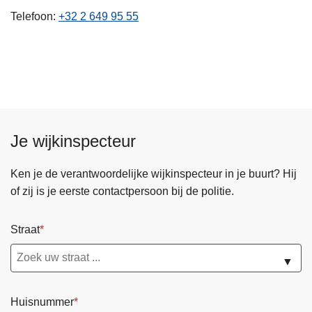
n
Telefoon
+32 2 649 95 55
h
o
u
d
g
a
a
Je wijkinspecteur
n
Ken je de verantwoordelijke wijkinspecteur in je buurt? Hij
of zij is je eerste contactpersoon bij de politie.
Straat
▼
Huisnummer