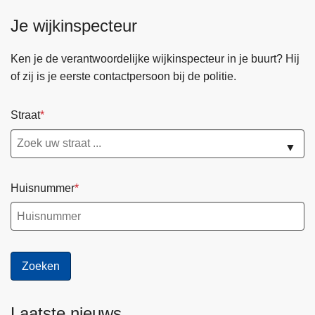
T
e
Je wijkinspecteur
!
r
e
Ken je de verantwoordelijke wijkinspecteur in je buurt? Hij
n
of zij is je eerste contactpersoon bij de politie.
é
n
o
Straat
n
▼
l
i
n
Huisnummer
e
f
r
a
u
d
e
Laatste nieuws