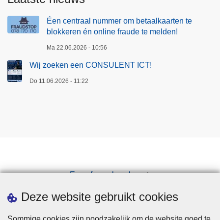
t
e
Éen centraal nummer om betaalkaarten te
m
blokkeren én online fraude te melden!
e
Ma 22.06.2026 - 10:56
l
Wij zoeken een CONSULENT ICT!
d
e
Do 11.06.2026 - 11:22
n
!
Een afspraak maken
Downloads
Deze website gebruikt cookies
Sommige cookies zijn noodzakelijk om de website goed te