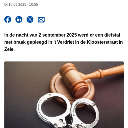
n
Di 16.09.2025 - 10:55
h
o
u
d
In de nacht van 2 september 2025 werd er een diefstal
g
met braak gepleegd in ’t Verdriet in de Kloosterstraat in
a
Zele.
a
n