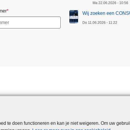
Ma 22.06.2026 - 10:56
N
mer
T
Wij zoeken een CONS
I
Do 11.06.2026 - 11:22
C
T
!
d te doen functioneren en kan je niet weigeren. Om uw gebrui
Disclaimer
Privacy
Cookies
Toegankelijkheid