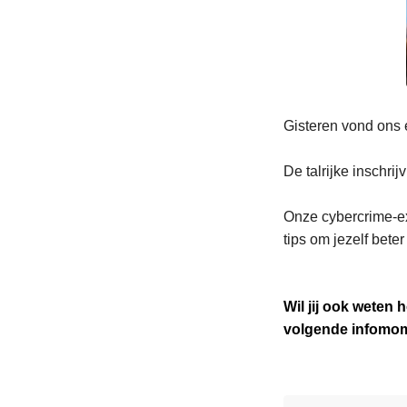
Gisteren vond ons 
De talrijke inschri
Onze cybercrime-ex
tips om jezelf bete
Wil jij ook weten 
volgende infomome