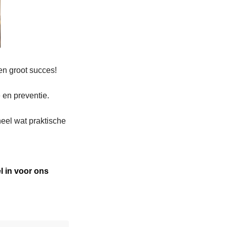
en groot succes!
e en preventie.
eel wat praktische
el in voor ons