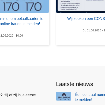
i
j
z
ummer om betaalkaarten te
Wij zoeken een CON
o
online fraude te melden!
e
Do 11.06.2026 - 
k
2.06.2026 - 10:56
e
n
e
e
n
C
O
N
Laatste nieuws
S
U
Éen centraal numm
Hij of zij is je eerste
L
te melden!
E