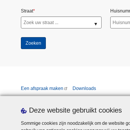
b
Straat
Huisnum
e
t
▼
a
a
l
k
a
a
r
t
e
Een afspraak maken
Downloads
n
t
e
Deze website gebruikt cookies
b
l
Sommige cookies zijn noodzakelijk om de website goe
o