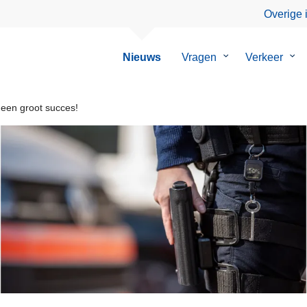
Overige 
Nieuws
Vragen
Submenu
Verkeer
Su
van
van
Vragen
Ver
een groot succes!