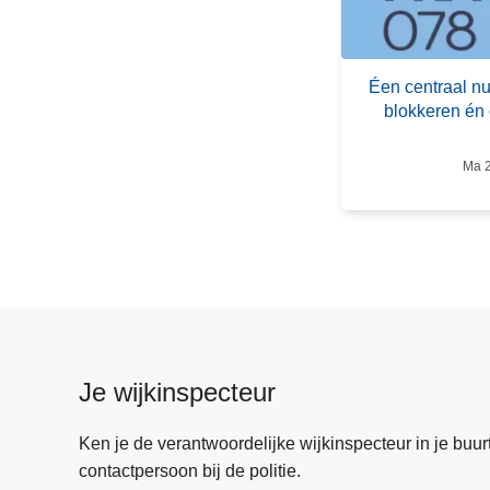
e
n
c
Éen centraal n
e
blokkeren én 
n
t
Ma 2
r
a
a
l
n
u
m
m
Je wijkinspecteur
e
r
Ken je de verantwoordelijke wijkinspecteur in je buurt? 
o
contactpersoon bij de politie.
m