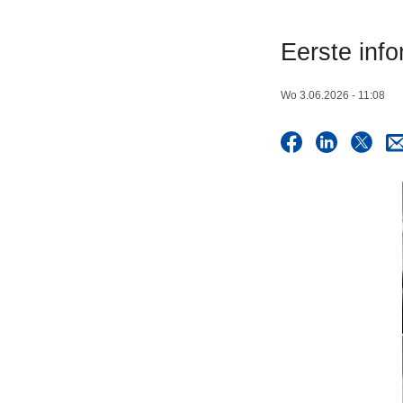
n
h
Eerste inf
o
u
Wo 3.06.2026 - 11:08
d
g
a
a
n