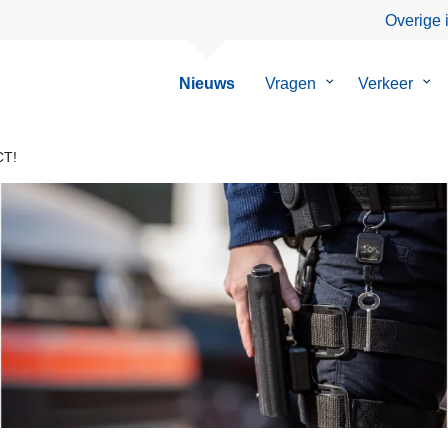
Overige 
Nieuws
Vragen
Submenu
Verkeer
Su
van
van
Vragen
Ver
CT!