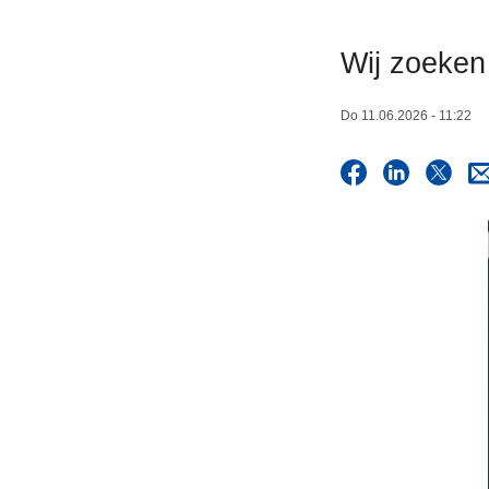
n
h
Wij zoeke
o
u
Do 11.06.2026 - 11:22
d
g
a
a
n