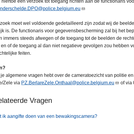
 hiertoe een verzoek tot toegang richten aan de functionaris 
nderschelde.DPO@police.belgium.eu
rzoek moet wel voldoende gedetailleerd zijn zodat wij de beel
jk is. De functionaris voor gegevensbescherming zal bij het bep
 immers steeds afwegen of de toegang tot de beelden de rechte
 en of de toegang al dan niet negatieve gevolgen zou hebben vo
chtelijke feiten.
n?
 je algemene vragen hebt over de cameratoezicht van politie en
e/Zele via
PZ.BerlareZele.Onthaal@police.belgium.eu
of via
elateerde Vragen
 ik aangifte doen van een bewakingscamera?