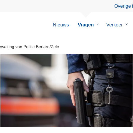
Overige 
Nieuws
Vragen
Submenu
Verkeer
Su
van
van
Vragen
Ver
aking van Politie Berlare/Zele