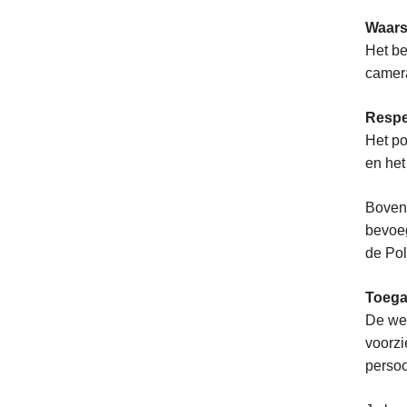
Waar
Het be
camer
Respe
Het po
en het
Bovend
bevoeg
de Pol
Toega
De wet
voorzi
perso