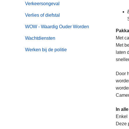
Verkeersongeval
Verlies of diefstal
WOW - Waardig Ouder Worden
Pakkan
Met ca
Wachtdiensten
Met be
Werken bij de politie
laten 
snelle
Door h
worden
worden
Camera
In all
Enkel 
Deze p