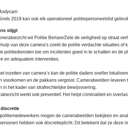
Bodycam
Sinds 2019 kan ook elk operationeel politiepersoneelslid gebr
s stijgt
meratoezicht wil Politie Berlare/Zele de veiligheid op straat v
hulp van deze camera's zoekt de politie verdachte situaties of
de politiediensten toe om incidenten goed in te schatten en de p
re en adequatere interventies.
et inzetten van camera’s kan de politie daders sneller lokalise
 voorkomen en de pakkans vergroot. Camerabeelden leveren t
 in het kader van strafrechtelijke bewijsvoering.
toezicht werkt ook preventief. Het helpt criminaliteit en overla
e discretie
politiemedewerkers mogen de camerabeelden bekijken en analys
ersonen hebben ook discretieplicht. Dit betekent dat ze deze i