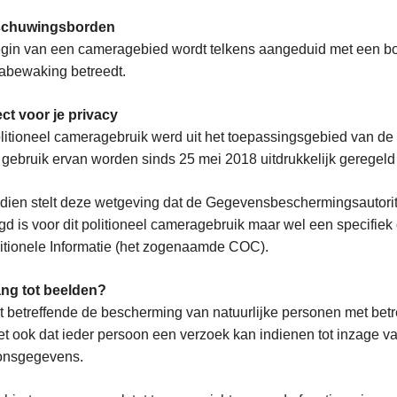
schuwingsborden
gin van een cameragebied wordt telkens aangeduid met een bor
abewaking betreedt.
ct voor je privacy
litioneel cameragebruik werd uit het toepassingsgebied van d
 gebruik ervan worden sinds 25 mei 2018 uitdrukkelijk geregeld
ien stelt deze wetgeving dat de Gegevensbeschermingsautorite
d is voor dit politioneel cameragebruik maar wel een specifie
itionele Informatie (het zogenaamde COC).
ng tot beelden?
 betreffende de bescherming van natuurlijke personen met bet
et ook dat ieder persoon een verzoek kan indienen tot inzage van
onsgegevens.