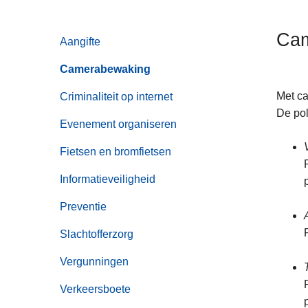
n
h
Cam
Aangifte
o
u
Camerabewaking
d
g
Met ca
Criminaliteit op internet
a
De pol
Evenement organiseren
a
n
Fietsen en bromfietsen
Informatieveiligheid
Preventie
Slachtofferzorg
Vergunningen
Verkeersboete
p