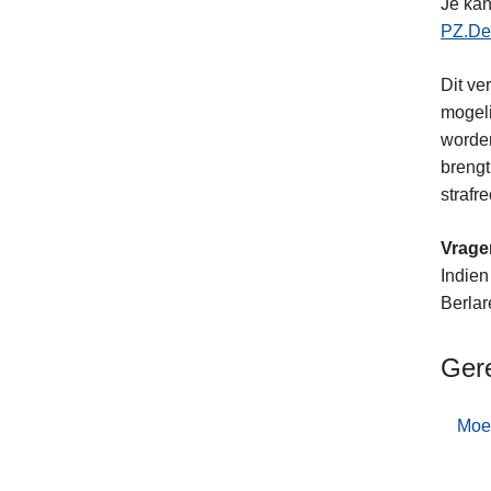
Je kan
PZ.De
Dit ve
mogeli
worden
brengt
strafre
Vrage
Indien
Berlar
Ger
Moet