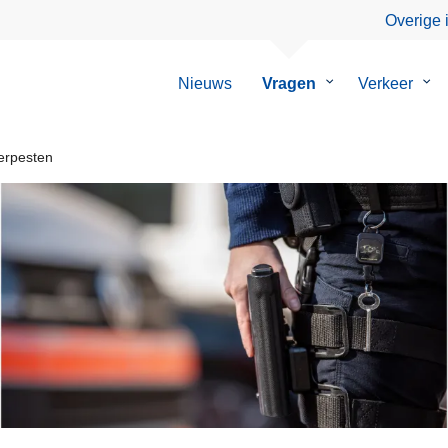
Overige 
Nieuws
Vragen
Submenu
Verkeer
Su
van
van
Vragen
Ver
rpesten