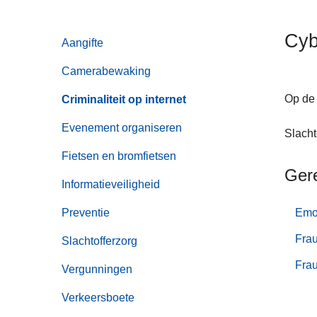
n
h
Cyb
Aangifte
o
u
Camerabewaking
d
g
Op de
Criminaliteit op internet
a
Evenement organiseren
Slacht
a
n
Fietsen en bromfietsen
Ger
Informatieveiligheid
Preventie
Emo
Frau
Slachtofferzorg
Frau
Vergunningen
Verkeersboete