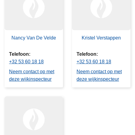
n
h
o
u
d
Nancy Van De Velde
Kristel Verstappen
g
a
Telefoon
Telefoon
a
+32 53 60 18 18
+32 53 60 18 18
n
Neem contact op met
Neem contact op met
deze wijkinspecteur
deze wijkinspecteur