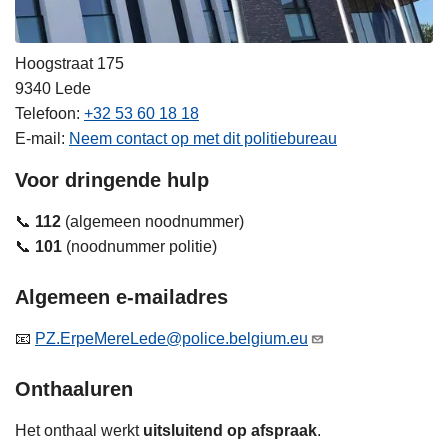
Hoogstraat 175
9340
Lede
Telefoon
+32 53 60 18 18
E-mail
Neem contact op met dit politiebureau
Voor dringende hulp
📞
112
(algemeen noodnummer)
📞
101
(noodnummer politie)
Algemeen e-mailadres
📧
PZ.ErpeMereLede@police.belgium.eu
Onthaaluren
Het onthaal werkt
uitsluitend op afspraak
.