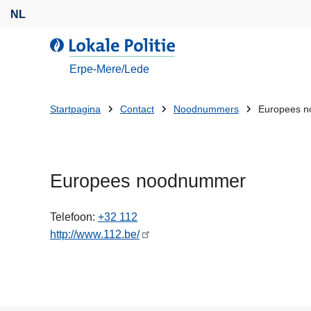
O
NL
v
e
d
r
e
Erpe-Mere/Lede
s
L
l
o
U
Startpagina
Contact
Noodnummers
Europees 
a
k
bent
a
a
n
l
hier:
e
e
Europees noodnummer
n
P
n
o
a
Telefoon
+32 112
l
a
http://www.112.be/
i
r
t
d
i
e
e
i