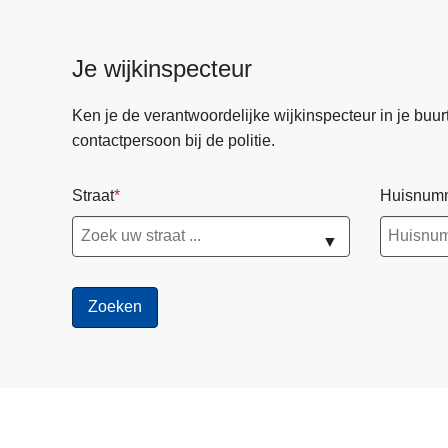
n
h
Je wijkinspecteur
o
u
d
Ken je de verantwoordelijke wijkinspecteur in je buurt? 
g
contactpersoon bij de politie.
a
a
Straat
Huisnum
n
▼