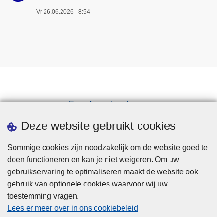
u
Vr 26.06.2026 - 8:54
g
e
d
e
k
t
d
o
Een afspraak maken
o
Downloads
Deze website gebruikt cookies
r
B
Sommige cookies zijn noodzakelijk om de website goed te
I
doen functioneren en kan je niet weigeren. Om uw
N
gebruikservaring te optimaliseren maakt de website ook
-
gebruik van optionele cookies waarvoor wij uw
n
toestemming vragen.
e
Disclaimer
Lees er meer over in ons cookiebeleid
.
t
Privacy