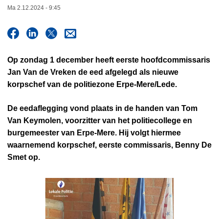
n
Ma 2.12.2024 - 9:45
h
o
u
d
Op zondag 1 december heeft eerste hoofdcommissaris
g
Jan Van de Vreken de eed afgelegd als nieuwe
a
korpschef van de politiezone Erpe-Mere/Lede.
a
n
De eedaflegging vond plaats in de handen van Tom
Van Keymolen, voorzitter van het politiecollege en
burgemeester van Erpe-Mere. Hij volgt hiermee
waarnemend korpschef, eerste commissaris, Benny De
Smet op.