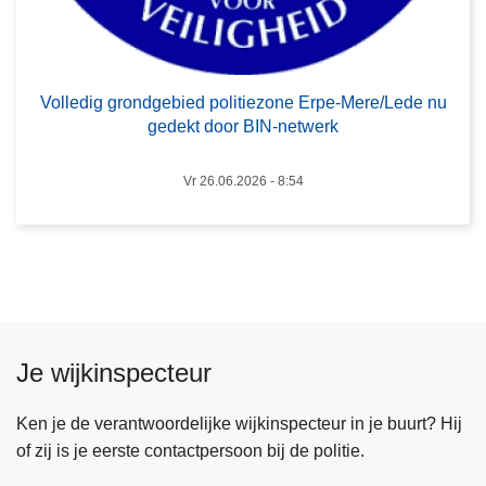
r
6
o
n
d
Volledig grondgebied politiezone Erpe-Mere/Lede nu
g
gedekt door BIN-netwerk
e
b
Vr 26.06.2026 - 8:54
i
e
d
p
o
l
i
Je wijkinspecteur
t
i
Ken je de verantwoordelijke wijkinspecteur in je buurt? Hij
e
of zij is je eerste contactpersoon bij de politie.
z