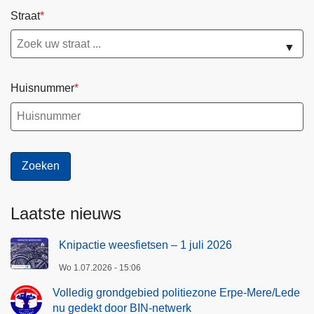
o
Straat
n
e
▼
E
r
Huisnummer
p
e
-
M
e
r
e
Laatste nieuws
/
L
Knipactie weesfietsen – 1 juli 2026
e
d
Wo 1.07.2026 - 15:06
e
Volledig grondgebied politiezone Erpe-Mere/Lede
n
nu gedekt door BIN-netwerk