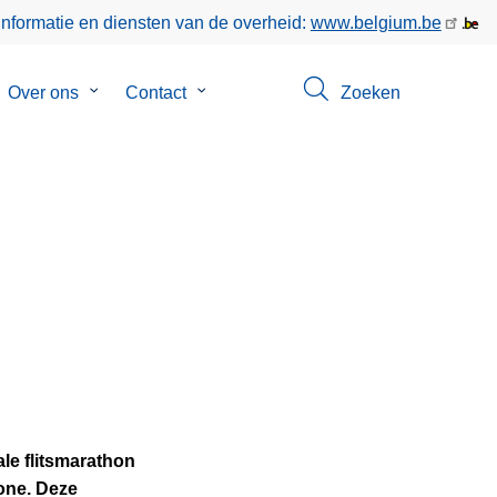
informatie en diensten van de overheid:
www.belgium.be
bmenu
Over ons
Submenu
Contact
Submenu
Zoeken
van
van
keer
Over
Contact
ons
e flitsmarathon
one. Deze