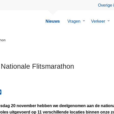
Overige 
Nieuws
Vragen
Submenu
Verkeer
Su
van
van
Vragen
Ver
thon
 Nationale Flitsmarathon
sdag 20 november hebben we deelgenomen aan de national
oles uitgevoerd op 11 verschillende locaties binnen onze z