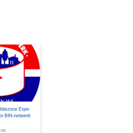
itiezone Erpe-
or BIN-netwerk
8:54