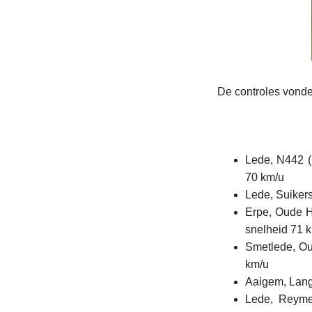
De controles vonde
Lede, N442 (
70 km/u
Lede, Suikers
Erpe, Oude H
snelheid 71 
Smetlede, Ou
km/u
Aaigem, Lang
Lede, Reymee