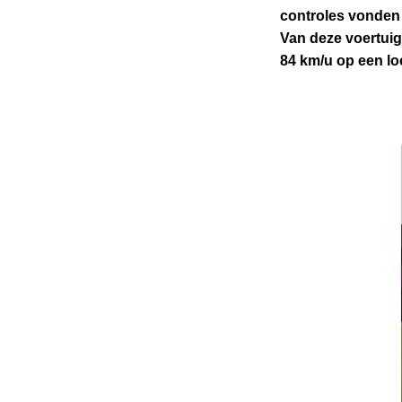
n
controles vonden 
h
Van deze voertuig
o
84 km/u op een lo
u
d
g
a
a
n