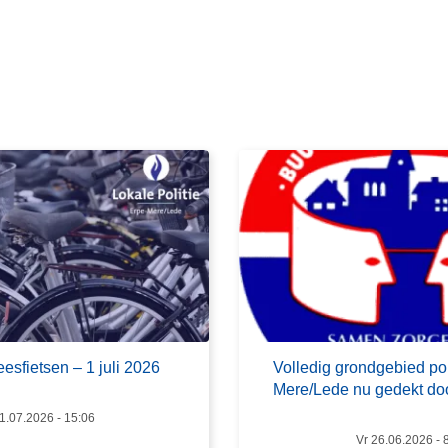
e
e
s
m
e
e
r
o
v
e
r
V
o
l
l
esfietsen – 1 juli 2026
Volledig grondgebied pol
e
Mere/Lede nu gedekt do
d
1.07.2026 - 15:06
i
Vr 26.06.2026 - 