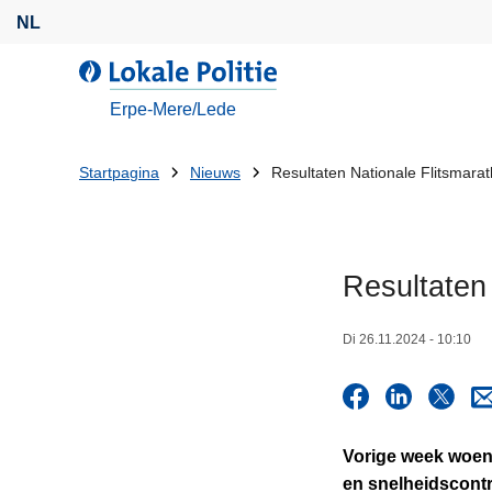
O
NL
v
e
d
r
e
Erpe-Mere/Lede
s
L
l
o
U
Startpagina
Nieuws
Resultaten Nationale Flitsmara
a
k
bent
a
a
n
l
hier:
e
e
Resultaten
n
P
n
o
Di 26.11.2024 - 10:10
a
l
a
i
r
t
d
i
e
Vorige week woen
e
i
en snelheidscontr