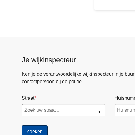
i
e
w
e
e
s
f
i
Je wijkinspecteur
e
t
Ken je de verantwoordelijke wijkinspecteur in je buurt? 
s
contactpersoon bij de politie.
e
n
Straat
Huisnum
–
1
▼
j
u
l