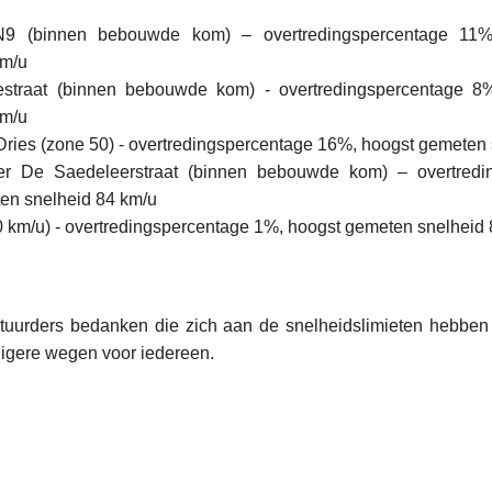
9 (binnen bebouwde kom) – overtredingspercentage 11%
km/u
estraat (binnen bebouwde kom) - overtredingspercentage 8
km/u
ries (zone 50) - overtredingspercentage 16%, hoogst gemeten 
er De Saedeleerstraat (binnen bebouwde kom) – overtredi
en snelheid 84 km/u
0 km/u) - overtredingspercentage 1%, hoogst gemeten snelheid
stuurders bedanken die zich aan de snelheidslimieten hebb
igere wegen voor iedereen.
L