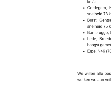
km/u
Oordegem, N
snelheid 73 
Burst, Gents
snelheid 75 
Bambrugge, D
Lede, Broed
hoogst gemet
Erpe, N46 (7
We willen alle be
werken we aan veil
L