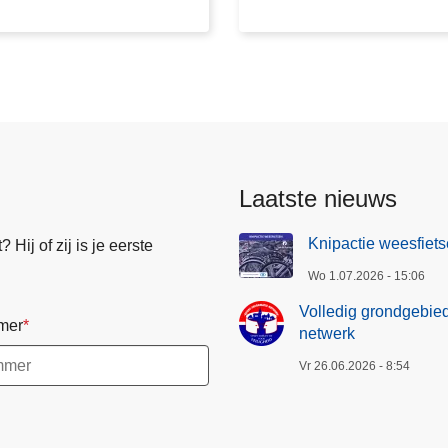
g
g
r
o
n
d
g
e
Laatste nieuws
b
i
Knipactie weesfiets
Hij of zij is je eerste
e
Wo 1.07.2026 - 15:06
d
p
Volledig grondgebied
mer
o
netwerk
l
Vr 26.06.2026 - 8:54
i
t
i