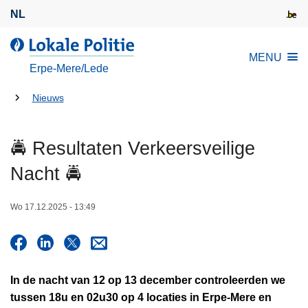
O
NL
v
e
d
MENU
r
e
Erpe-Mere/Lede
s
L
l
U
o
Nieuws
a
k
bent
a
a
hier:
🚔 Resultaten Verkeersveilige
n
l
e
e
Nacht 🚔
n
P
n
o
Wo 17.12.2025 - 13:49
a
l
a
i
r
t
d
i
In de nacht van 12 op 13 december controleerden we
e
e
tussen 18u en 02u30 op 4 locaties in Erpe-Mere en
i