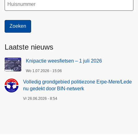
e
-
M
e
r
e
Laatste nieuws
/
L
Knipactie weesfietsen – 1 juli 2026
e
d
Wo 1.07.2026 - 15:06
e
Volledig grondgebied politiezone Erpe-Mere/Lede
n
nu gedekt door BIN-netwerk
u
Vr 26.06.2026 - 8:54
g
e
d
e
k