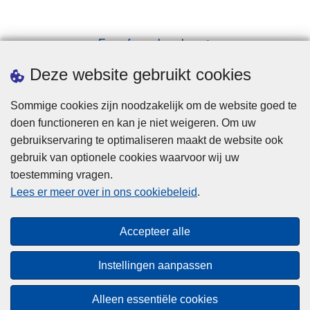
t
d
o
Een afspraak maken
o
Downloads
Deze website gebruikt cookies
r
B
Sommige cookies zijn noodzakelijk om de website goed te
I
doen functioneren en kan je niet weigeren. Om uw
N
gebruikservaring te optimaliseren maakt de website ook
-
gebruik van optionele cookies waarvoor wij uw
n
toestemming vragen.
e
Disclaimer
Lees er meer over in ons cookiebeleid
.
t
Privacy
w
Cookies
e
Accepteer alle
Toegankelijkheid
r
k
Instellingen aanpassen
© 2026 Politie.be
Alleen essentiële cookies