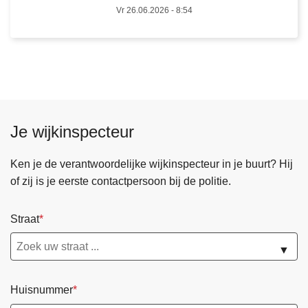
b
Vr 26.06.2026 - 8:54
i
e
d
p
o
l
i
Je wijkinspecteur
t
i
Ken je de verantwoordelijke wijkinspecteur in je buurt? Hij
e
of zij is je eerste contactpersoon bij de politie.
z
o
Straat
n
e
▼
E
r
Huisnummer
p