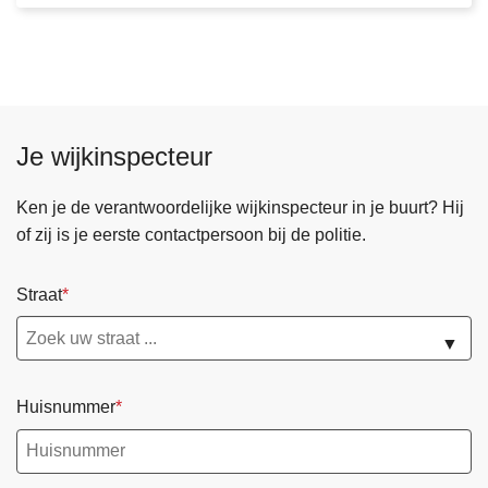
e
d
p
o
l
i
Je wijkinspecteur
t
i
Ken je de verantwoordelijke wijkinspecteur in je buurt? Hij
e
of zij is je eerste contactpersoon bij de politie.
z
o
Straat
n
e
▼
E
r
Huisnummer
p
e
-