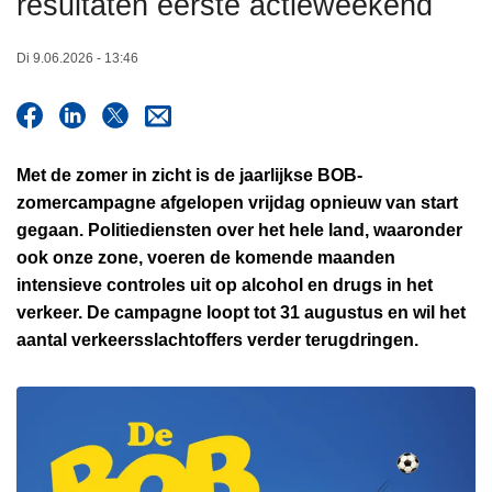
resultaten eerste actieweekend
n
h
Di 9.06.2026 - 13:46
o
u
d
g
Met de zomer in zicht is de jaarlijkse
BOB-
a
zomercampagne
afgelopen vrijdag opnieuw van start
a
gegaan. Politiediensten over het hele land, waaronder
n
ook onze zone, voeren de komende maanden
intensieve controles uit op
alcohol en drugs in het
verkeer
. De campagne loopt tot 31 augustus en wil het
aantal verkeersslachtoffers verder terugdringen.