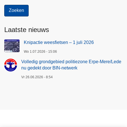
M
e
r
e
Laatste nieuws
/
L
Knipactie weesfietsen – 1 juli 2026
e
d
Wo 1.07.2026 - 15:06
e
Volledig grondgebied politiezone Erpe-Mere/Lede
n
nu gedekt door BIN-netwerk
u
Vr 26.06.2026 - 8:54
g
e
d
e
k
t
d