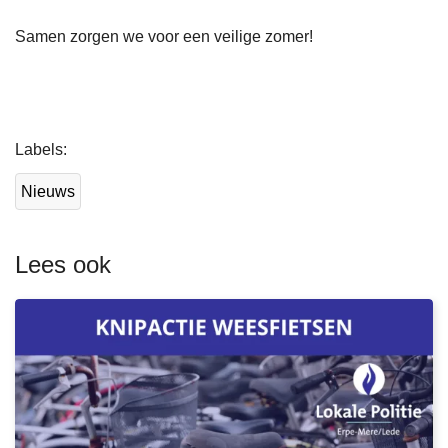
Samen zorgen we voor een veilige zomer!
L
Labels
e
e
Nieuws
s
m
e
Lees ook
e
r
o
v
e
r
K