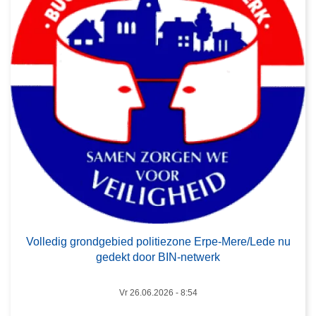
r
n
V
–
o
1
l
j
l
u
e
l
d
i
i
2
g
0
g
2
r
6
o
n
d
Volledig grondgebied politiezone Erpe-Mere/Lede nu
g
gedekt door BIN-netwerk
e
b
Vr 26.06.2026 - 8:54
i