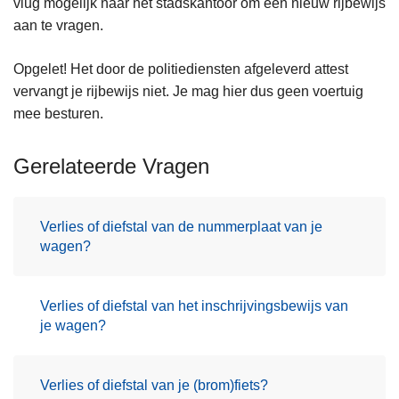
vlug mogelijk naar het stadskantoor om een nieuw rijbewijs
n
aan te vragen.
h
o
Opgelet! Het door de politiediensten afgeleverd attest
u
vervangt je rijbewijs niet. Je mag hier dus geen voertuig
d
mee besturen.
g
a
Gerelateerde Vragen
a
n
Verlies of diefstal van de nummerplaat van je
wagen?
Verlies of diefstal van het inschrijvingsbewijs van
je wagen?
Verlies of diefstal van je (brom)fiets?