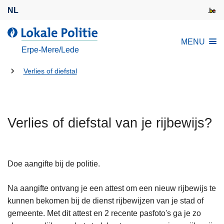
O
NL
v
e
d
MENU
r
e
Erpe-Mere/Lede
s
L
l
U
o
Verlies of diefstal
a
k
bent
a
a
hier:
n
l
e
Verlies of diefstal van je rijbewijs?
e
n
P
n
o
a
l
Doe aangifte bij de politie.
a
i
r
t
Na aangifte ontvang je een attest om een nieuw rijbewijs te
d
i
kunnen bekomen bij de dienst rijbewijzen van je stad of
e
e
gemeente. Met dit attest en 2 recente pasfoto's ga je zo
i