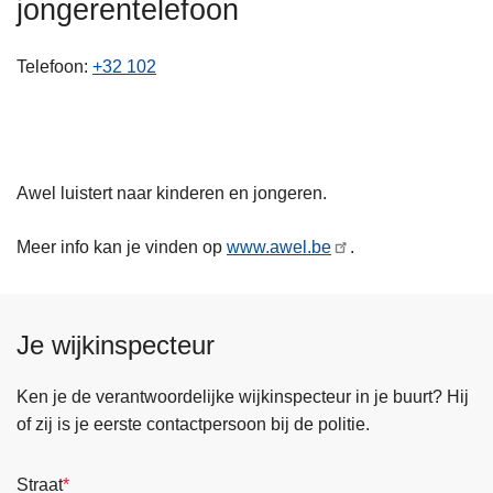
jongerentelefoon
n
h
Telefoon
+32 102
o
u
d
g
a
Awel luistert naar kinderen en jongeren.
a
n
Meer info kan je vinden op
www.awel.be
.
Je wijkinspecteur
Ken je de verantwoordelijke wijkinspecteur in je buurt? Hij
of zij is je eerste contactpersoon bij de politie.
Straat