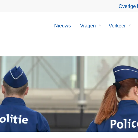
Overige 
Nieuws
Vragen
Submenu
Verkeer
Sub
van
van
Vragen
Verk