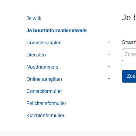
n
h
Je 
Je wijk
o
u
Je buurtinformatienetwerk
d
g
Straat
Commissariaten
Submenu
a
van
Diensten
Submenu
a
Commissaria
van
n
Noodnummers
Submenu
Diensten
van
Online aangiften
Submenu
Noodnummer
van
Contactformulier
Online
aangiften
Felicitatieformulier
Klachtenformulier