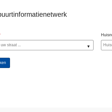
buurtinformatienetwerk
Huis
▼
ten
s