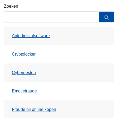
n
Zoeken
h
o
u
d
Anti-diefstalsoftware
g
a
a
Cryptolocker
n
Cyberpesten
Emotiefraude
Fraude bij online kopen