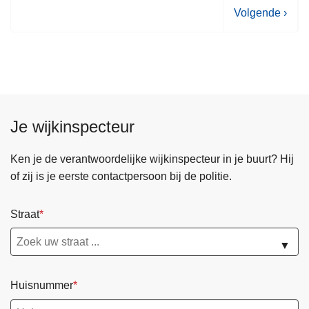
V
Volgende ›
o
l
g
e
n
d
Je wijkinspecteur
e
p
Ken je de verantwoordelijke wijkinspecteur in je buurt? Hij
a
of zij is je eerste contactpersoon bij de politie.
g
i
Straat
n
a
▼
Huisnummer