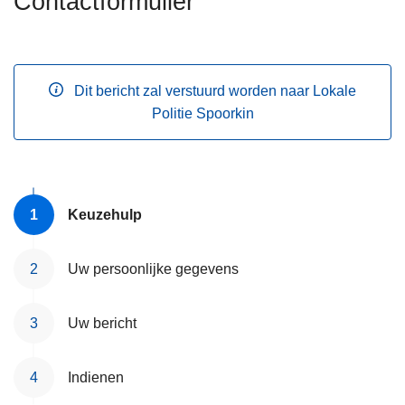
Contactformulier
n
h
o
u
Dit bericht zal verstuurd worden naar Lokale
d
Politie Spoorkin
g
a
a
n
Keuzehulp
Uw persoonlijke gegevens
Uw bericht
Indienen