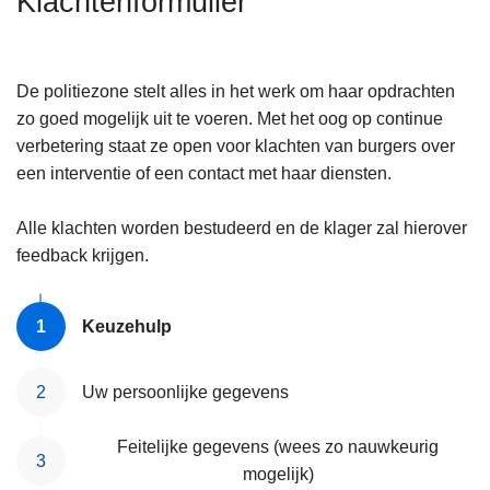
Klachtenformulier
n
h
o
De politiezone stelt alles in het werk om haar opdrachten
u
zo goed mogelijk uit te voeren. Met het oog op continue
d
verbetering staat ze open voor klachten van burgers over
g
een interventie of een contact met haar diensten.
a
a
Alle klachten worden bestudeerd en de klager zal hierover
n
feedback krijgen.
Keuzehulp
Uw persoonlijke gegevens
Feitelijke gegevens (wees zo nauwkeurig
mogelijk)