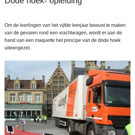
Dode hoek- opleiding
n
h
o
Om de leerlingen van het vijfde leerjaar bewust te maken
u
van de gevaren rond een vrachtwagen, wordt er aan de
d
hand van een maquette het principe van de dode hoek
g
uiteengezet.
a
a
n