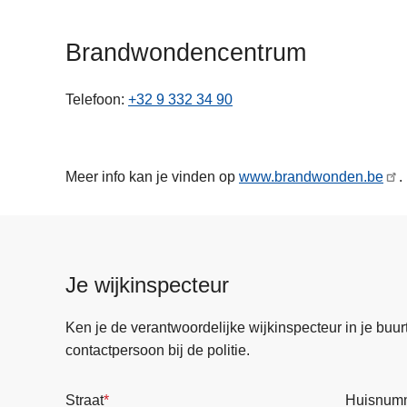
n
h
Brandwondencentrum
o
u
Telefoon
+32 9 332 34 90
d
g
a
a
Meer info kan je vinden op
www.brandwonden.be
.
n
Je wijkinspecteur
Ken je de verantwoordelijke wijkinspecteur in je buurt? 
contactpersoon bij de politie.
Straat
Huisnum