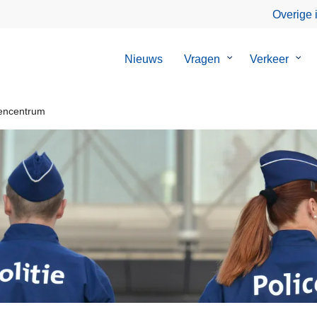
Overige 
Nieuws
Vragen
Submenu
Verkeer
Sub
van
van
Vragen
Verk
ncentrum