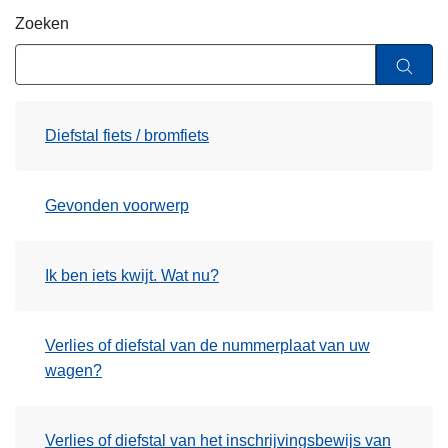
n
Zoeken
h
o
u
d
Diefstal fiets / bromfiets
g
a
a
Gevonden voorwerp
n
Ik ben iets kwijt. Wat nu?
Verlies of diefstal van de nummerplaat van uw
wagen?
Verlies of diefstal van het inschrijvingsbewijs van