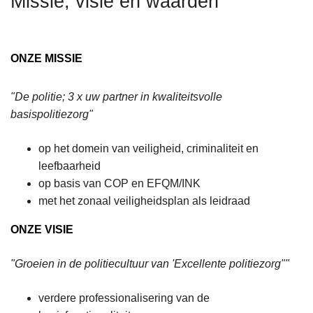
Missie, visie en waarden
n
h
o
ONZE MISSIE
u
d
"De politie; 3 x uw partner in kwaliteitsvolle
g
basispolitiezorg"
a
a
op het domein van veiligheid, criminaliteit en
n
leefbaarheid
op basis van COP en EFQM/INK
met het zonaal veiligheidsplan als leidraad
ONZE VISIE
"Groeien in de politiecultuur van 'Excellente politiezorg""
verdere professionalisering van de