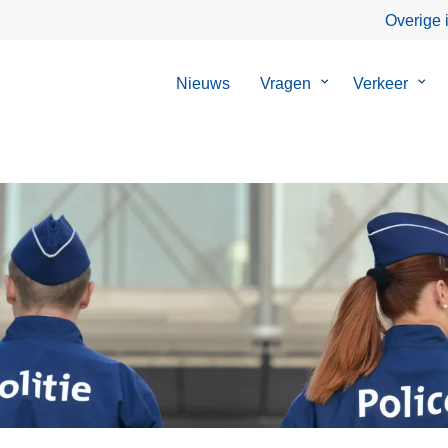
Overige 
Nieuws
Vragen
Submenu
Verkeer
Sub
van
van
Vragen
Verk