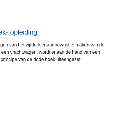
e
e
r
o
v
k- opleiding
e
r
gen van het vijfde leerjaar bewust te maken van de
D
 een vrachtwagen, wordt er aan de hand van een
i
 principe van de dode hoek uiteengezet.
e
f
s
L
t
e
a
e
l
s
p
m
r
e
e
e
L