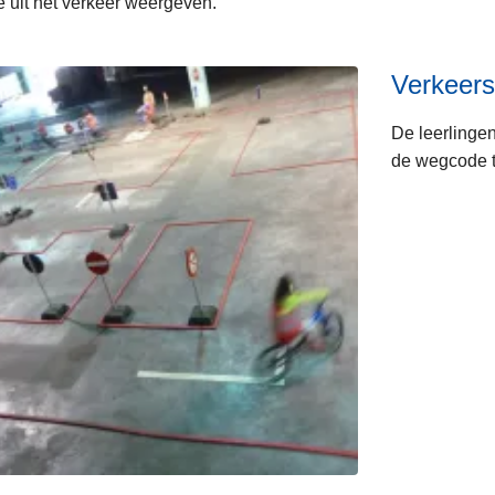
ie uit het verkeer weergeven.
Verkeers
De leerlinge
de wegcode t