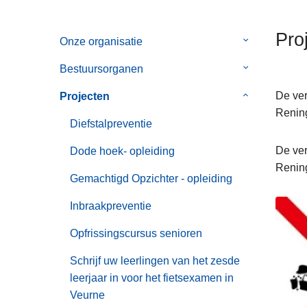
n
h
Pro
Onze organisatie
Submenu
o
van
u
Bestuursorganen
Submenu
Onze
d
van
organisatie
g
De ver
Projecten
Submenu
Bestuursorg
a
Renin
van
Diefstalpreventie
a
Projecten
n
De ver
Dode hoek- opleiding
Renin
Gemachtigd Opzichter - opleiding
Inbraakpreventie
Opfrissingscursus senioren
Schrijf uw leerlingen van het zesde
leerjaar in voor het fietsexamen in
Veurne