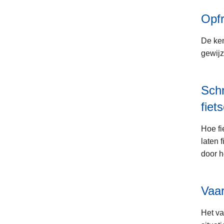
Opfr
De ken
gewijz
Schr
fiet
Hoe fi
laten 
door h
Vaar
Het va