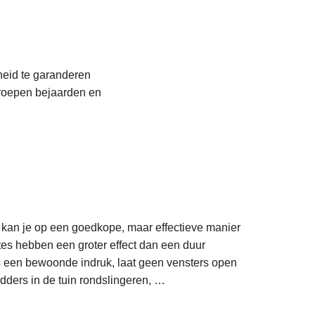
v
r
e
e
o
e
n
v
s
t
e
m
i
r
heid te garanderen
e
e
D
groepen bejaarden en
e
o
r
d
o
e
v
h
e
L
o
r
e
e
G
e
k
e
kan je op een goedkope, maar effectieve manier
s
-
m
es hebben een groter effect dan een duur
m
o
a
s een bewoonde indruk, laat geen vensters open
e
p
L
c
dders in de tuin rondslingeren, …
e
l
e
h
r
e
e
t