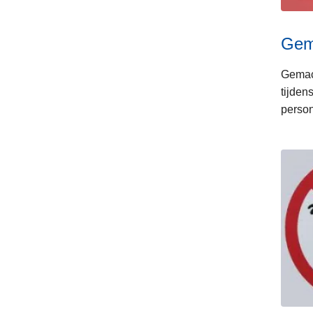
Gema
Gemach
tijden
perso