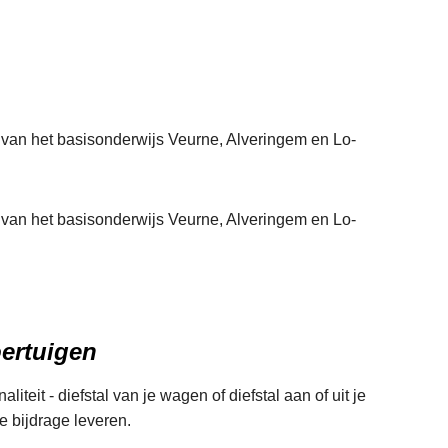
n van het basisonderwijs Veurne, Alveringem en Lo-
n van het basisonderwijs Veurne, Alveringem en Lo-
L
oertuigen
e
e
teit - diefstal van je wagen of diefstal aan of uit je
s
e bijdrage leveren.
m