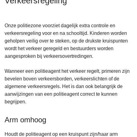
Verkeersregeling
n
h
o
Onze politiezone voorziet dagelijk extra controle en
u
verkeersregeling voor en na schooltijd. Kinderen worden
d
geholpen veilig over te steken, op de drukste kruispunten
g
wordt het verkeer geregeld en bestuurders worden
a
aangesproken bij verkeersovertredingen.
a
n
Wanneer een politieagent het verkeer regelt, primeren zijn
bevelen boven verkeersborden, verkeerslichten of de
algemene verkeersregels. Het is dan ook belangrijk de
aanwijzingen van een politieagent correct te kunnen
begrijpen.
Arm omhoog
Houdt de politieagent op een kruispunt zijn/haar arm