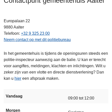
Contactpunt gemeentehuis Aalter
n
h
o
Europalaan 22
u
9880
Aalter
d
Telefoon
+32 9 325 23 00
g
Neem contact op met dit politiebureau
a
a
In het gemeentehuis is tijdens de openingsuren steeds een
n
politie-inspecteur aanwezig aan de balie. U kan er terecht
voor aangiftes, meldingen, klachten en inlichtingen. Wilt u
zeker zijn van een vlotte en directe dienstverlening? Dan
kan u
hier
een afspraak maken.
Vandaag
09:00 tot 12:00
Morgen