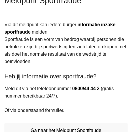
Meldpunt Sportfraude
n
h
o
Via dit meldpunt kan iedere burger
informatie inzake
u
sportfraude
melden.
d
Sportfraude is een vorm van bedrog waarbij personen die
g
betrokken zijn bij sportwedstrijden zich laten omkopen met
a
als doel het normale resultaat van de wedstrijd te
a
beïnvloeden.
n
Heb jij informatie over sportfraude?
Meld dit via het telefoonnummer
0800/44 44 2
(gratis
nummer bereikbaar 24/7).
Of via onderstaand formulier.
Ga naar het Meldpunt Sportfraude