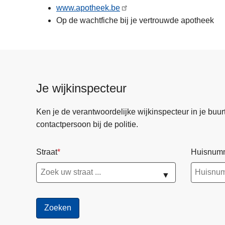
n
www.apotheek.be
h
Op de wachtfiche bij je vertrouwde apotheek
o
u
d
g
a
Je wijkinspecteur
a
n
Ken je de verantwoordelijke wijkinspecteur in je buurt? 
contactpersoon bij de politie.
Straat
Huisnum
▼