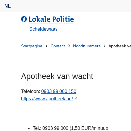
O
NL
v
e
L
r
o
Scheldewaas
s
k
l
a
U
Startpagina
Contact
Noodnummers
Apotheek v
a
l
bent
a
e
n
P
hier:
e
o
Apotheek van wacht
n
l
n
i
a
Telefoon
0903 99 000 150
t
a
https://www.apotheek.be/
i
r
e
d
e
i
Tel.: 0903 99 000 (1,50 EUR/minuut)