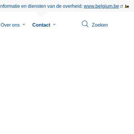
informatie en diensten van de overheid:
www.belgium.be
menu
Over ons
Submenu
Contact
Submenu
Zoeken
van
van
eer
Over
Contact
ons