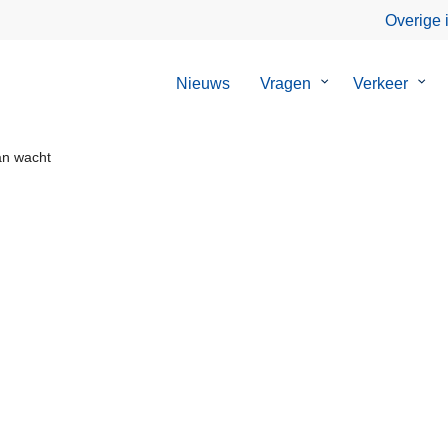
Overige 
Nieuws
Vragen
Submenu
Verkeer
Sub
van
van
Vragen
Verk
an wacht