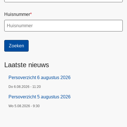
e
i
a
s
d
a
Huisnummer
s
s
p
l
a
n
Laatste nieuws
Persoverzicht 6 augustus 2026
Do 6.08.2026 - 11:20
Persoverzicht 5 augustus 2026
Wo 5.08.2026 - 9:30