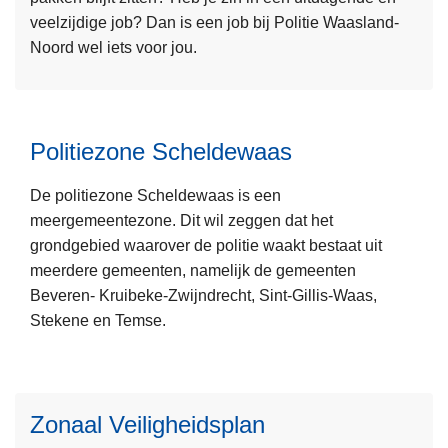
n
veelzijdige job? Dan is een job bij Politie Waasland-
e
h
Noord wel iets voor jou.
r
o
o
u
v
d
e
g
Politiezone Scheldewaas
L
r
a
e
W
a
De politiezone Scheldewaas is een
e
e
n
meergemeentezone. Dit wil zeggen dat het
s
r
grondgebied waarover de politie waakt bestaat uit
m
k
L
meerdere gemeenten, namelijk de gemeenten
e
e
e
Beveren- Kruibeke-Zwijndrecht, Sint-Gillis-Waas,
e
n
e
Stekene en Temse.
r
b
s
o
i
m
v
j
L
e
e
P
e
Zonaal Veiligheidsplan
e
r
o
e
r
P
l