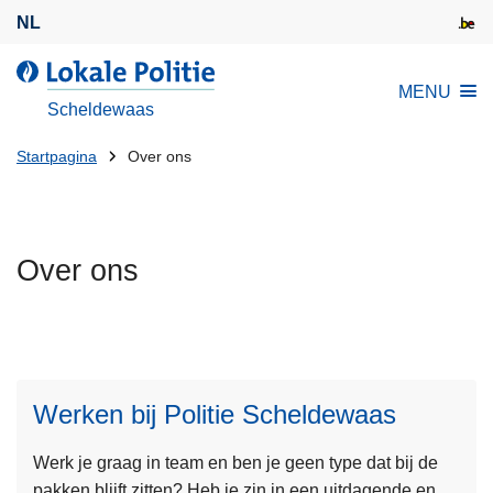
O
NL
v
e
L
MENU
r
o
Scheldewaas
s
k
l
U
a
Startpagina
Over ons
a
l
bent
a
e
hier:
n
P
e
Over ons
o
n
l
n
i
a
t
L
a
i
e
r
e
Werken bij Politie Scheldewaas
e
d
s
e
Werk je graag in team en ben je geen type dat bij de
m
i
pakken blijft zitten? Heb je zin in een uitdagende en
e