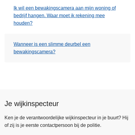
n
Ik wil een bewakingscamera aan mijn woning of
h
bedrijf hangen. Waar moet ik rekening mee
o
houden?
u
d
g
Wanneer is een slimme deurbel een
a
bewakingscamera?
a
n
Je wijkinspecteur
Ken je de verantwoordelijke wijkinspecteur in je buurt? Hij
of zij is je eerste contactpersoon bij de politie.