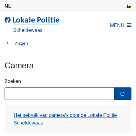
O
NL
v
e
L
MENU
r
o
Scheldewaas
s
k
l
U
a
Vragen
a
l
bent
a
e
hier:
Camera
n
P
e
o
n
l
Zoeken
n
i
a
t
a
i
r
e
Het gebruik van camera’s door de Lokale Politie
d
Scheldewaas
e
i