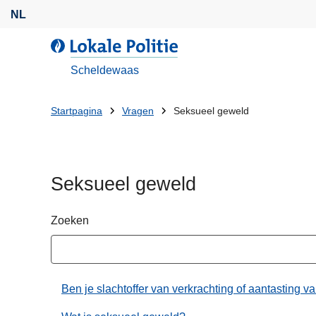
O
NL
v
e
L
r
o
Scheldewaas
s
k
l
a
U
Startpagina
Vragen
Seksueel geweld
a
l
bent
a
e
n
P
hier:
e
o
Seksueel geweld
n
l
n
i
a
Zoeken
t
a
i
r
e
d
Ben je slachtoffer van verkrachting of aantasting va
e
i