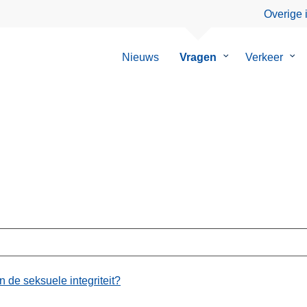
Overige 
Nieuws
Vragen
Submenu
Verkeer
Su
van
van
Vragen
Ver
n de seksuele integriteit?