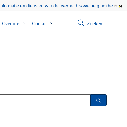
informatie en diensten van de overheid:
www.belgium.be
bmenu
Over ons
Submenu
Contact
Submenu
Zoeken
van
van
keer
Over
Contact
ons