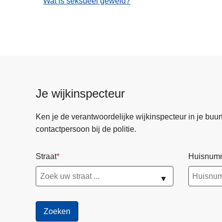
Wat is seksueel geweld?
n
h
o
u
d
g
a
Je wijkinspecteur
a
n
Ken je de verantwoordelijke wijkinspecteur in je buurt? 
contactpersoon bij de politie.
Straat
Huisnum
▼