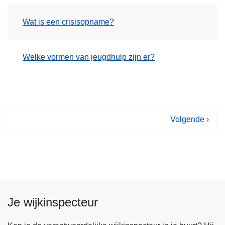
Wat is een crisisopname?
Welke vormen van jeugdhulp zijn er?
V
Volgende ›
o
l
g
e
n
d
Je wijkinspecteur
e
p