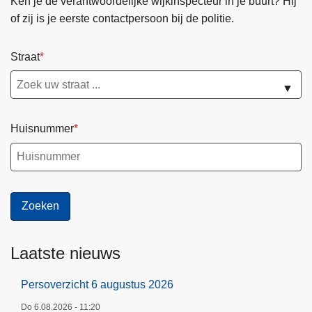
Ken je de verantwoordelijke wijkinspecteur in je buurt? Hij
a
of zij is je eerste contactpersoon bij de politie.
g
i
Straat
n
a
▼
Huisnummer
Laatste nieuws
Persoverzicht 6 augustus 2026
Do 6.08.2026 - 11:20