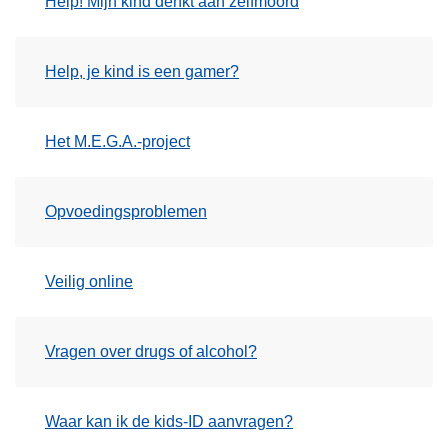
Help! Mijn kind denkt aan zelfmoord
n
h
o
Help, je kind is een gamer?
u
d
g
Het M.E.G.A.-project
a
a
Opvoedingsproblemen
n
Veilig online
Vragen over drugs of alcohol?
Waar kan ik de kids-ID aanvragen?