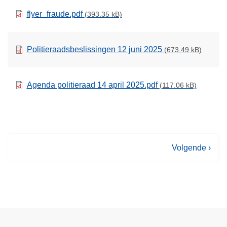
flyer_fraude.pdf
(393.35 kB)
Politieraadsbeslissingen 12 juni 2025
(673.49 kB)
Agenda politieraad 14 april 2025.pdf
(117.06 kB)
V
Volgende ›
o
l
g
e
n
d