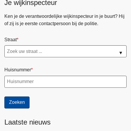
Je wijkinspecteur
e
p
Ken je de verantwoordelijke wijkinspecteur in je buurt? Hij
a
of zij is je eerste contactpersoon bij de politie.
g
i
Straat
n
a
▼
Huisnummer
Laatste nieuws