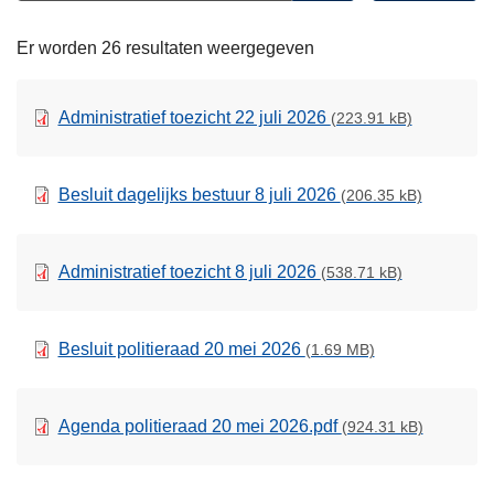
Open
n
filters
h
Er worden 26 resultaten weergegeven
o
u
Administratief toezicht 22 juli 2026
(223.91 kB)
d
g
a
Besluit dagelijks bestuur 8 juli 2026
(206.35 kB)
a
n
Administratief toezicht 8 juli 2026
(538.71 kB)
Besluit politieraad 20 mei 2026
(1.69 MB)
Agenda politieraad 20 mei 2026.pdf
(924.31 kB)