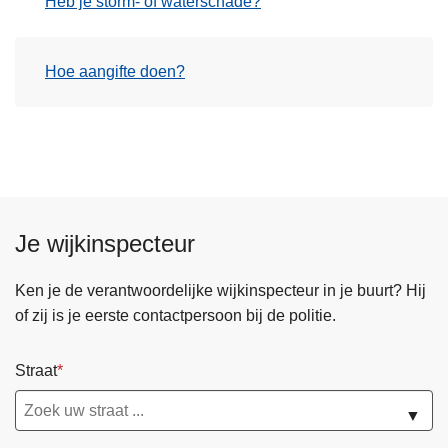
Heb je storm- of waterschade?
n
h
o
Hoe aangifte doen?
u
d
g
a
a
n
Je wijkinspecteur
Ken je de verantwoordelijke wijkinspecteur in je buurt? Hij
of zij is je eerste contactpersoon bij de politie.
Straat
▼