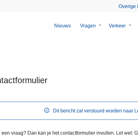
Overige 
Nieuws
Vragen
Submenu
Verkeer
Sub
van
van
Vragen
Verk
tactformulier
Dit bericht zal verstuurd worden naar 
ten
 een vraag? Dan kan je het contactformulier invullen. Let wel: 
s