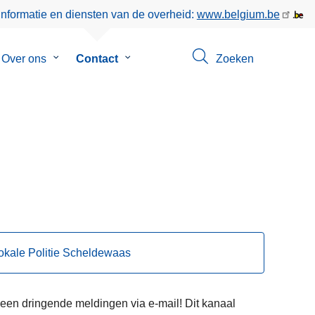
informatie en diensten van de overheid:
www.belgium.be
menu
Over ons
Submenu
Contact
Submenu
Zoeken
van
van
eer
Over
Contact
ons
Lokale Politie Scheldewaas
Geen dringende meldingen via e-mail! Dit kanaal