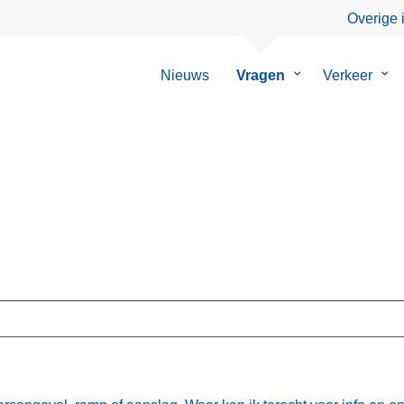
Overige 
Nieuws
Vragen
Submenu
Verkeer
Su
van
van
Vragen
Ver