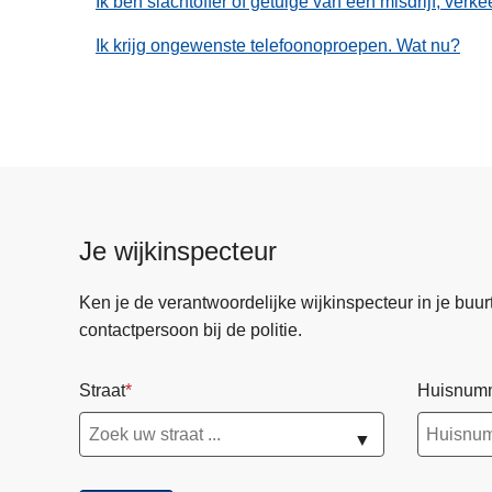
Ik ben slachtoffer of getuige van een misdrijf, ver
n
h
Ik krijg ongewenste telefoonoproepen. Wat nu?
o
u
d
g
a
a
n
Je wijkinspecteur
Ken je de verantwoordelijke wijkinspecteur in je buurt? 
contactpersoon bij de politie.
Straat
Huisnum
▼