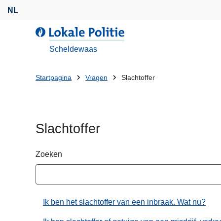
O
NL
v
e
L
r
o
Scheldewaas
s
k
l
a
U
Startpagina
Vragen
Slachtoffer
a
l
bent
a
e
n
P
hier:
e
o
Slachtoffer
n
l
n
i
a
Zoeken
t
a
i
r
e
d
Ik ben het slachtoffer van een inbraak. Wat nu?
e
i