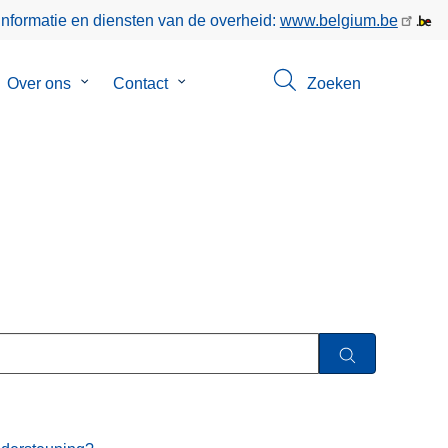
informatie en diensten van de overheid:
www.belgium.be
bmenu
Over ons
Submenu
Contact
Submenu
Zoeken
van
van
keer
Over
Contact
ons