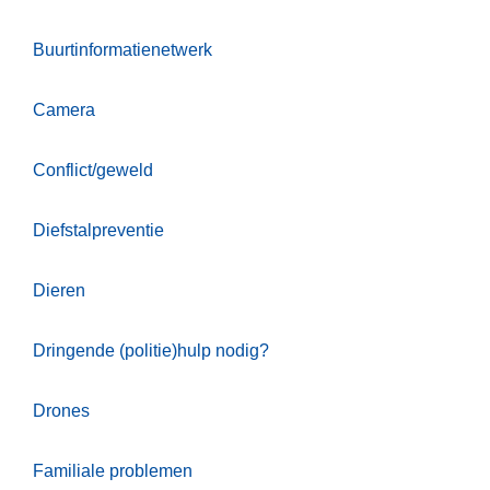
n
h
Buurtinformatienetwerk
o
u
Camera
d
g
Conflict/geweld
a
a
Diefstalpreventie
n
Dieren
Dringende (politie)hulp nodig?
Drones
Familiale problemen