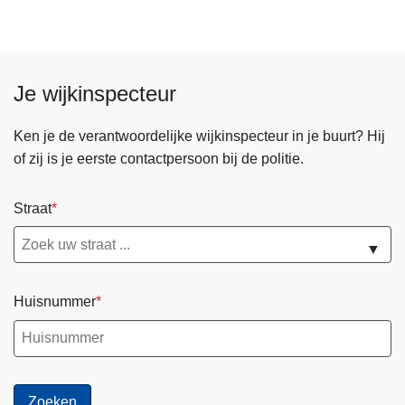
n
h
o
u
Je wijkinspecteur
d
g
Ken je de verantwoordelijke wijkinspecteur in je buurt? Hij
a
of zij is je eerste contactpersoon bij de politie.
a
n
Straat
▼
Huisnummer