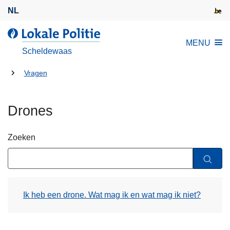
O
NL
v
e
L
MENU
r
o
Scheldewaas
s
k
l
U
a
Vragen
a
l
bent
a
e
hier:
Drones
n
P
e
o
n
l
Zoeken
n
i
a
t
a
i
r
e
Ik heb een drone. Wat mag ik en wat mag ik niet?
d
e
i