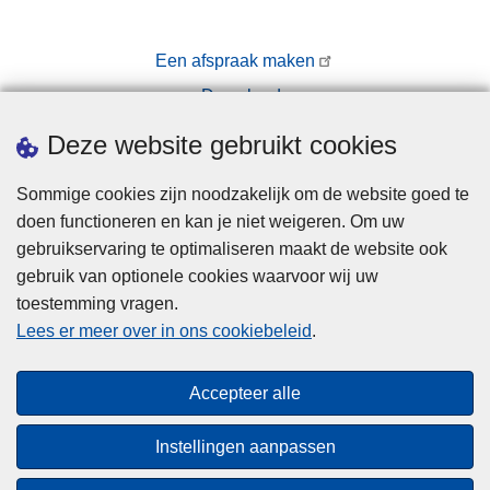
r
j
k
v
k
s
a
Een afspraak maken
o
l
Downloads
p
s
Pers
Deze website gebruikt cookies
e
W
Sommige cookies zijn noodzakelijk om de website goed te
h
doen functioneren en kan je niet weigeren. Om uw
a
gebruikservaring te optimaliseren maakt de website ook
t
gebruik van optionele cookies waarvoor wij uw
s
toestemming vragen.
A
Disclaimer
Lees er meer over in ons cookiebeleid
.
p
Privacy
p
Cookies
-
Accepteer alle
Toegankelijkheid
b
e
Instellingen aanpassen
r
© 2026 Politie.be