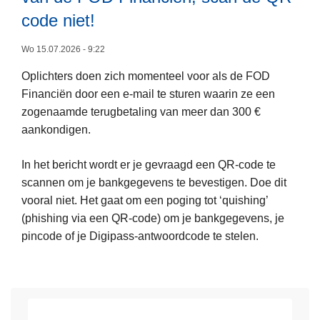
e
code niet!
v
u
o
w
Wo 15.07.2026 - 9:22
o
s
r
Oplichters doen zich momenteel voor als de FOD
t
v
Financiën door een e-mail te sturen waarin ze een
e
a
zogenaamde terugbetaling van meer dan 300 €
L
o
l
aankondigen.
e
p
s
e
l
e
In het bericht wordt er je gevraagd een QR-code te
s
i
I
scannen om je bankgegevens te bevestigen. Doe dit
m
c
N
vooral niet. Het gaat om een poging tot ‘quishing’
e
h
G
(phishing via een QR-code) om je bankgegevens, je
e
t
-
pincode of je Digipass-antwoordcode te stelen.
r
i
b
o
n
e
v
g
r
e
s
i
r
t