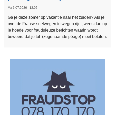
u
e
Ma 6.07.2026 - 12:05
g
s
b
Ga je deze zomer op vakantie naar het zuiden? Als je
m
e
over de Franse snelwegen tolwegen rijdt, wees dan op
e
t
je hoede voor frauduleuze berichten waarin wordt
e
a
beweerd dat je tol (zogenaamde péage) moet betalen.
r
l
o
i
v
n
e
g
r
v
S
a
A
n
F
d
E
e
O
F
N
O
W
D
E