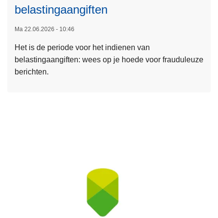
belastingaangiften
p
i
e
i
n
s
Ma 22.06.2026 - 10:46
s
g
m
é
Het is de periode voor het indienen van
b
e
é
belastingaangiften: wees op je hoede voor frauduleuze
e
e
n
berichten.
r
r
c
o
i
e
v
c
n
e
h
t
r
t
r
S
e
a
A
n
a
F
t
l
E
i
t
O
j
e
N
d
l
W
e
e
E