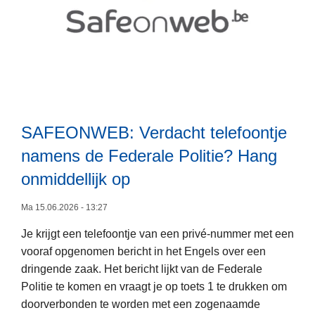
n
f
B
s
o
:
d
o
W
e
n
e
v
n
e
a
u
s
k
m
o
a
SAFEONWEB: Verdacht telefoontje
m
p
n
namens de Federale Politie? Hang
e
j
t
r
onmiddellijk op
e
i
v
h
e
L
o
Ma 15.06.2026 - 13:27
o
e
o
e
Je krijgt een telefoontje van een privé-nummer met een
e
r
d
vooraf opgenomen bericht in het Engels over een
s
w
e
dringende zaak. Het bericht lijkt van de Federale
m
i
v
Politie te komen en vraagt je op toets 1 te drukken om
e
e
o
doorverbonden te worden met een zogenaamde
e
o