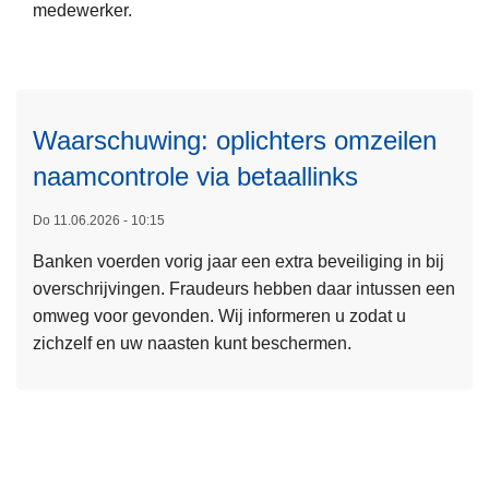
o
medewerker.
r
n
r
o
l
f
v
i
r
e
n
a
r
e
Waarschuwing: oplichters omzeilen
u
S
L
f
d
naamcontrole via betaallinks
A
e
r
u
F
e
a
l
Do 11.06.2026 - 10:15
E
s
u
e
O
Banken voerden vorig jaar een extra beveiliging in bij
m
d
u
N
overschrijvingen. Fraudeurs hebben daar intussen een
e
e
z
W
omweg voor gevonden. Wij informeren u zodat u
e
v
e
E
zichzelf en uw naasten kunt beschermen.
r
e
b
B
o
r
e
:
v
m
r
V
e
o
i
e
r
e
c
r
W
d