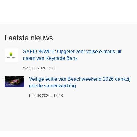
F
l
t
n
E
g
i
t
O
e
e
r
N
n
?
o
W
d
H
Laatste nieuws
l
E
e
a
e
B
p
n
SAFEONWEB: Opgelet voor valse e-mails uit
v
:
a
naam van Keytrade Bank
g
i
O
g
o
a
Wo 5.08.2026 - 9:06
p
i
n
b
g
Veilige editie van Beachweekend 2026 dankzij
n
m
e
e
goede samenwerking
a
i
t
l
Di 4.08.2026 - 13:18
d
a
e
d
a
t
e
l
v
l
l
o
l
i
o
i
n