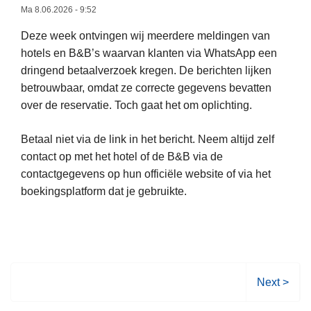
n
m
Ma 8.06.2026 - 9:52
t
g
e
e
Deze week ontvingen wij meerdere meldingen van
a
n
r
hotels en B&B’s waarvan klanten via WhatsApp een
a
s
s
dringend betaalverzoek kregen. De berichten lijken
L
n
d
o
betrouwbaar, omdat ze correcte gegevens bevatten
e
g
e
m
over de reservatie. Toch gaat het om oplichting.
e
i
F
z
s
f
e
e
Betaal niet via de link in het bericht. Neem altijd zelf
m
t
d
i
contact op met het hotel of de B&B via de
e
e
e
l
contactgegevens op hun officiële website of via het
e
n
r
e
boekingsplatform dat je gebruikte.
r
a
n
o
l
n
v
e
a
e
P
a
r
o
m
S
V
Next >
l
c
A
o
i
o