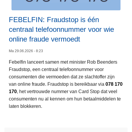
F
B
i
:
n
FEBELFIN: Fraudstop is één
T
a
o
centraal telefoonnummer voor wie
n
l
online fraude vermoedt
c
w
i
e
Ma 29.06.2026 - 8:23
ë
L
g
Febelfin lanceert samen met minister Rob Beenders
n
e
e
Fraudstop, een centraal telefoonnummer voor
,
e
n
consumenten die vermoeden dat ze slachtoffer zijn
s
s
i
van online fraude. Fraudstop is bereikbaar via
078 170
c
m
n
170
, het vertrouwde nummer van Card Stop dat veel
a
e
F
consumenten nu al kennen om hun betaalmiddelen te
n
e
r
laten blokkeren.
d
r
a
o
e
n
v
Q
k
e
R
r