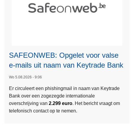
SAFEONWEB: Opgelet voor valse
L
e-mails uit naam van Keytrade Bank
e
e
Wo 5.08.2026 - 9:06
s
Er circuleert een phishingmail in naam van Keytrade
m
Bank over een zogezegde internationale
e
overschrijving van
2.299 euro
. Het bericht vraagt om
e
telefonisch contact op te nemen.
r
o
v
e