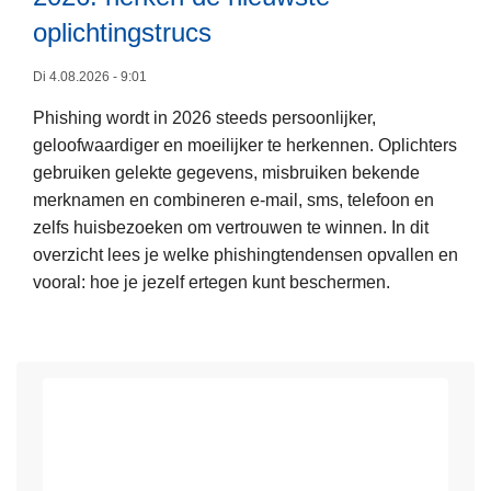
oplichtingstrucs
v
o
Di 4.08.2026 - 9:01
o
L
r
Phishing wordt in 2026 steeds persoonlijker,
e
v
geloofwaardiger en moeilijker te herkennen. Oplichters
e
a
gebruiken gelekte gegevens, misbruiken bekende
s
l
merknamen en combineren e-mail, sms, telefoon en
m
s
zelfs huisbezoeken om vertrouwen te winnen. In dit
e
e
overzicht lees je welke phishingtendensen opvallen en
e
e
vooral: hoe je jezelf ertegen kunt beschermen.
r
-
o
m
v
a
e
i
r
l
S
s
A
u
F