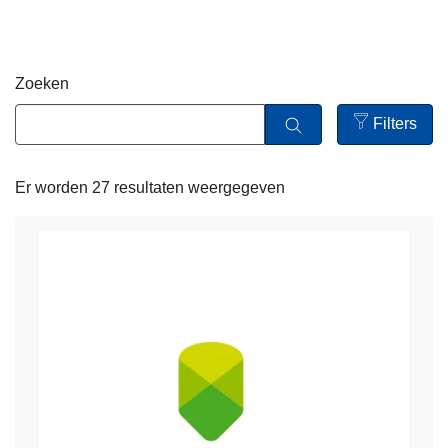
n
h
o
Zoeken
u
d
Filters
g
Open
a
filters
Er worden 27 resultaten weergegeven
a
n