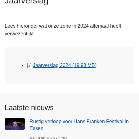
Jaarverslag
n
h
o
Lees hieronder wat onze zone in 2024 allemaal heeft
u
verwezenlijkt.
d
g
a
a
Jaarverslag 2024
(19.98 MB)
n
Laatste nieuws
Rustig verloop voor Hans Franken Festival in
Essen
Ma 10.08.2026 - 11:03