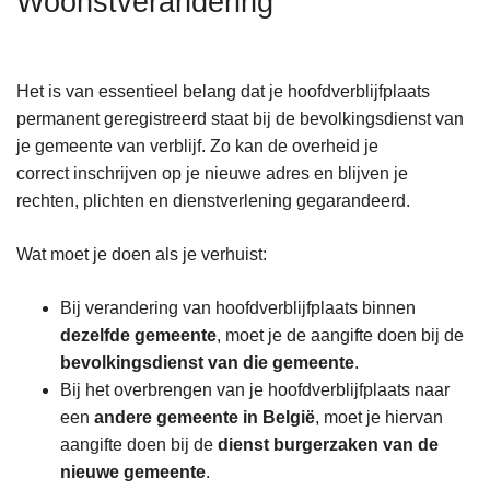
Woonstverandering
n
h
o
Het is van essentieel belang dat je hoofdverblijfplaats
u
permanent geregistreerd staat bij de bevolkingsdienst van
d
je gemeente van verblijf. Zo kan de overheid je
g
correct inschrijven op je nieuwe adres en blijven je
a
rechten, plichten en dienstverlening gegarandeerd.
a
n
Wat moet je doen als je verhuist:
Bij verandering van hoofdverblijfplaats binnen
dezelfde gemeente
, moet je de aangifte doen bij de
bevolkingsdienst van die gemeente
.
Bij het overbrengen van je hoofdverblijfplaats naar
een
andere gemeente in België
, moet je hiervan
aangifte doen bij de
dienst burgerzaken van de
nieuwe gemeente
.