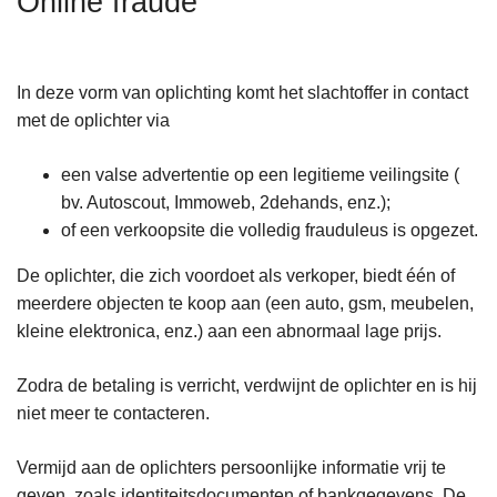
Online fraude
n
h
o
In deze vorm van oplichting komt het slachtoffer in contact
u
met de oplichter via
d
g
een valse advertentie op een legitieme veilingsite (
a
bv. Autoscout, Immoweb, 2dehands, enz.);
a
of een verkoopsite die volledig frauduleus is opgezet.
n
De oplichter, die zich voordoet als verkoper, biedt één of
meerdere objecten te koop aan (een auto, gsm, meubelen,
kleine elektronica, enz.) aan een abnormaal lage prijs.
Zodra de betaling is verricht, verdwijnt de oplichter en is hij
niet meer te contacteren.
Vermijd aan de oplichters persoonlijke informatie vrij te
geven, zoals identiteitsdocumenten of bankgegevens. De