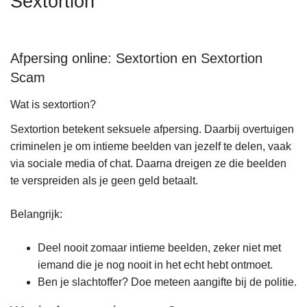
Sextortion
n
h
o
Afpersing online: Sextortion en Sextortion
u
Scam
d
g
Wat is sextortion?
a
Sextortion betekent seksuele afpersing. Daarbij overtuigen
a
criminelen je om intieme beelden van jezelf te delen, vaak
n
via sociale media of chat. Daarna dreigen ze die beelden
te verspreiden als je geen geld betaalt.
Belangrijk:
Deel nooit zomaar intieme beelden, zeker niet met
iemand die je nog nooit in het echt hebt ontmoet.
Ben je slachtoffer? Doe meteen aangifte bij de politie.