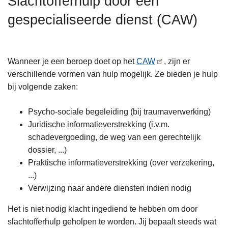
Slachtofferhulp door een
n
gespecialiseerde dienst (CAW)
h
o
u
d
Wanneer je een beroep doet op het
CAW
, zijn er
g
verschillende vormen van hulp mogelijk. Ze bieden je hulp
a
bij volgende zaken:
a
n
Psycho-sociale begeleiding (bij traumaverwerking)
Juridische informatieverstrekking (i.v.m.
schadevergoeding, de weg van een gerechtelijk
dossier, ...)
Praktische informatieverstrekking (over verzekering,
...)
Verwijzing naar andere diensten indien nodig
Het is niet nodig klacht ingediend te hebben om door
slachtofferhulp geholpen te worden. Jij bepaalt steeds wat