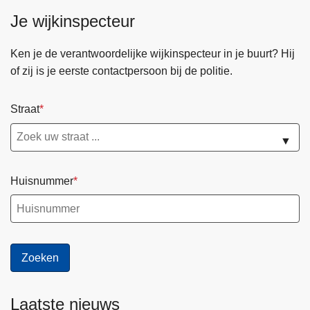
n
Je wijkinspecteur
h
o
Ken je de verantwoordelijke wijkinspecteur in je buurt? Hij
u
of zij is je eerste contactpersoon bij de politie.
d
g
Straat
a
a
▼
n
Huisnummer
Laatste nieuws