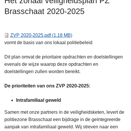
Het zonaal veiligheidsplan PZ
n
Brasschaat 2020-2025
h
o
u
d
ZVP 2020-2025.pdf
(1.18 MB)
g
vormt de basis van ons lokaal politiebeleid
a
a
Dit plan omvat de prioritaire opdrachten en doelstellingen
n
evenals de wijze waarop deze opdrachten en
doelstellingen zullen worden bereikt.
De prioriteiten van ons ZVP 2020-2025:
Intrafamiliaal geweld
Samen met onze partners in de veiligheidsketen, levert de
politiezone Brasschaat een bijdrage in de geïntegreerde
aanpak van intrafamiliaal geweld. Wij streven naar een