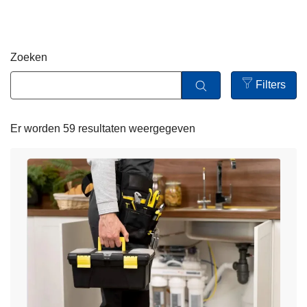
n
h
o
Zoeken
u
d
Filters
g
Open
a
filters
Er worden 59 resultaten weergegeven
a
n