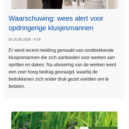
Waarschuwing: wees alert voor
opdringerige klusjesmannen
L
Di 16.06.2026 - 9:19
e
Er werd recent melding gemaakt van rondtrekkende
e
klusjesmannen die zich aanbieden voor werken aan
s
opritten en daken. Na uitvoering van de werken werd
m
een zeer hoog bedrag gevraagd, waarbij de
e
betrokkenen zich onder druk gezet voelden om te
e
betalen.
r
o
v
e
r
W