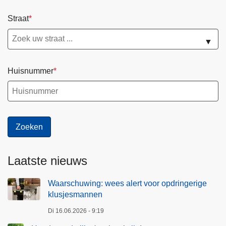
i
i
Straat
e
n
B
a
▼
r
a
s
Huisnummer
s
c
h
a
a
t
Laatste nieuws
,
N
Waarschuwing: wees alert voor opdringerige
o
klusjesmannen
o
r
Di 16.06.2026 - 9:19
d