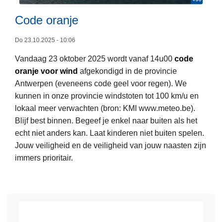
8
s
e
Code oranje
c
n
h
3
Do 23.10.2025 - 10:06
r
0
e
Vandaag 23 oktober 2025 wordt vanaf 14u00
code
n
e
oranje voor wind
afgekondigd in de provincie
L
o
u
Antwerpen (eveneens code geel voor regen). We
e
v
w
kunnen in onze provincie windstoten tot 100 km/u en
e
e
t
lokaal meer verwachten (bron: KMI www.meteo.be).
s
m
o
Blijf best binnen. Begeef je enkel naar buiten als het
m
b
m
echt niet anders kan. Laat kinderen niet buiten spelen.
e
e
a
Jouw veiligheid en de veiligheid van jouw naasten zijn
e
r
a
immers prioritair.
r
n
o
d
v
a
e
c
r
h
C