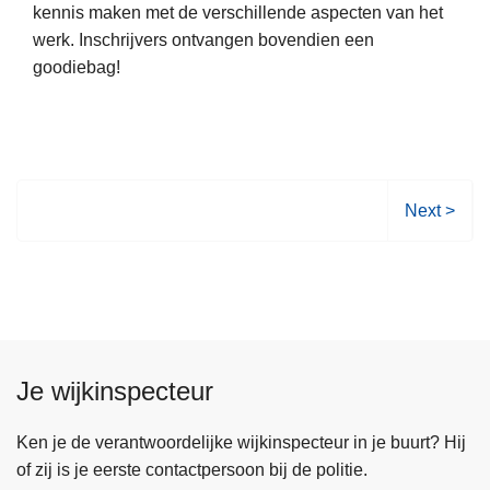
kennis maken met de verschillende aspecten van het
0
e
werk. Inschrijvers ontvangen bovendien een
2
e
goodiebag!
5
r
i
o
n
v
d
e
e
r
n
J
V
Next >
a
o
o
m
b
l
i
d
g
d
a
e
d
g
n
a
P
d
Je wijkinspecteur
g
o
e
l
p
Ken je de verantwoordelijke wijkinspecteur in je buurt? Hij
i
a
of zij is je eerste contactpersoon bij de politie.
t
g