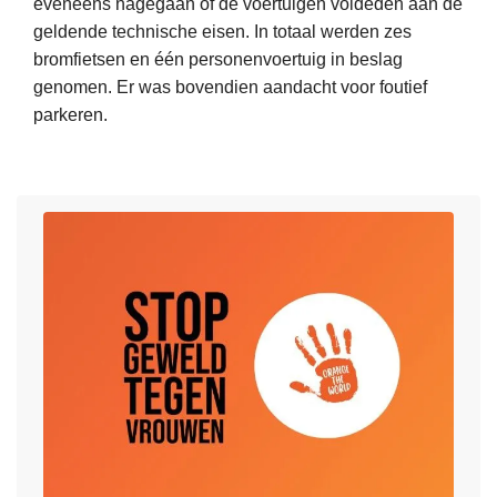
a
eveneens nagegaan of de voertuigen voldeden aan de
s
m
a
geldende technische eisen. In totaal werden zes
m
e
r
bromfietsen en één personenvoertuig in beslag
e
d
genomen. Er was bovendien aandacht voor foutief
e
a
parkeren.
r
g
o
m
v
e
e
t
r
g
R
o
e
u
s
d
u
e
l
n
t
L
s
a
e
l
t
e
e
e
s