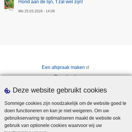
Hond aan de lijn, 't zal wel zijn!
(
Wo 25.03.2026 - 14:09
K
a
p
e
l
l
e
n
Een afspraak maken
-
Downloads
S
t
Pers
Deze website gebruikt cookies
a
b
Sommige cookies zijn noodzakelijk om de website goed te
r
doen functioneren en kan je niet weigeren. Om uw
o
gebruikservaring te optimaliseren maakt de website ook
e
gebruik van optionele cookies waarvoor wij uw
k