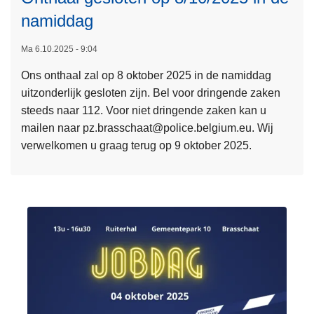
namiddag
L
e
Ma 6.10.2025 - 9:04
e
Ons onthaal zal op 8 oktober 2025 in de namiddag
s
uitzonderlijk gesloten zijn. Bel voor dringende zaken
m
steeds naar 112. Voor niet dringende zaken kan u
e
mailen naar pz.brasschaat@police.belgium.eu. Wij
e
verwelkomen u graag terug op 9 oktober 2025.
r
o
v
e
r
O
n
t
h
a