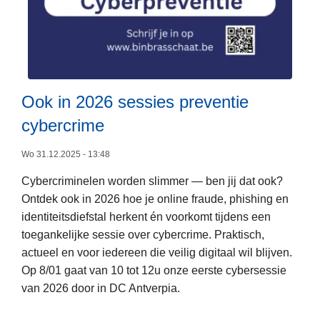
d
e
r
Ook in 2026 sessies preventie
cybercrime
Wo 31.12.2025 - 13:48
L
Cybercriminelen worden slimmer — ben jij dat ook?
e
Ontdek ook in 2026 hoe je online fraude, phishing en
e
identiteitsdiefstal herkent én voorkomt tijdens een
s
toegankelijke sessie over cybercrime. Praktisch,
m
actueel en voor iedereen die veilig digitaal wil blijven.
e
Op 8/01 gaat van 10 tot 12u onze eerste cybersessie
e
van 2026 door in DC Antverpia.
r
o