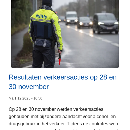
s
B
p
O
r
B
e
v
v
i
e
e
n
r
t
t
i
3
e
0
c
Resultaten verkeersacties op 28 en
s
y
30 november
t
b
e
e
Ma 1.12.2025 - 10:50
v
r
e
Op 28 en 30 november werden verkeersacties
L
c
r
gehouden met bijzondere aandacht voor alcohol- en
e
r
j
drugsgebruik in het verkeer. Tijdens de controles werd
e
i