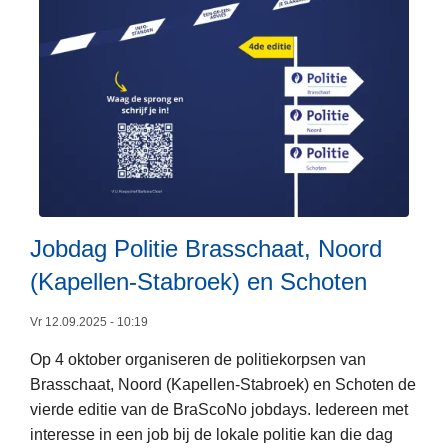
a
l
g
e
s
l
o
t
e
n
Jobdag Politie Brasschaat, Noord
o
(Kapellen-Stabroek) en Schoten
p
8
Vr 12.09.2025 - 10:19
/
L
Op 4 oktober organiseren de politiekorpsen van
1
e
Brasschaat, Noord (Kapellen-Stabroek) en Schoten de
0
e
vierde editie van de BraScoNo jobdays. Iedereen met
/
s
interesse in een job bij de lokale politie kan die dag
2
m