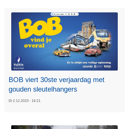
v
e
r
O
o
k
i
L
n
e
2
e
0
s
2
BOB viert 30ste verjaardag met
m
6
e
gouden sleutelhangers
s
e
e
r
Di 2.12.2025 - 16:21
s
o
s
v
i
e
e
r