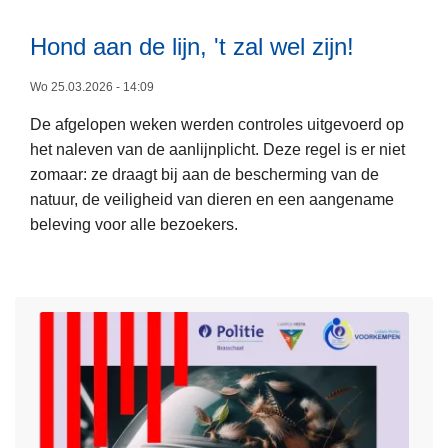
e
r
Hond aan de lijn, 't zal wel zijn!
L
t
e
v
Wo 25.03.2026 - 14:09
e
o
De afgelopen weken werden controles uitgevoerd op
s
o
het naleven van de aanlijnplicht. Deze regel is er niet
m
r
zomaar: ze draagt bij aan de bescherming van de
e
o
natuur, de veiligheid van dieren en een aangename
e
p
beleving voor alle bezoekers.
r
d
o
r
v
i
e
n
r
g
H
e
o
r
n
i
d
g