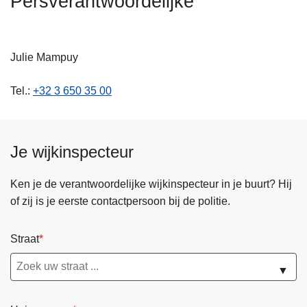
Persverantwoordelijke
n
h
o
Julie Mampuy
u
d
Tel.:
+32 3 650 35 00
g
a
a
n
Je wijkinspecteur
Ken je de verantwoordelijke wijkinspecteur in je buurt? Hij
of zij is je eerste contactpersoon bij de politie.
Straat
▼