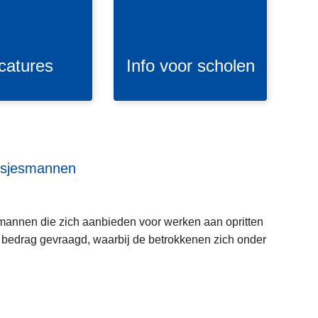
v
o
o
r
catures
Info voor scholen
s
c
h
o
l
e
lusjesmannen
L
n
e
e
mannen die zich aanbieden voor werken aan opritten
s
 bedrag gevraagd, waarbij de betrokkenen zich onder
m
e
e
r
o