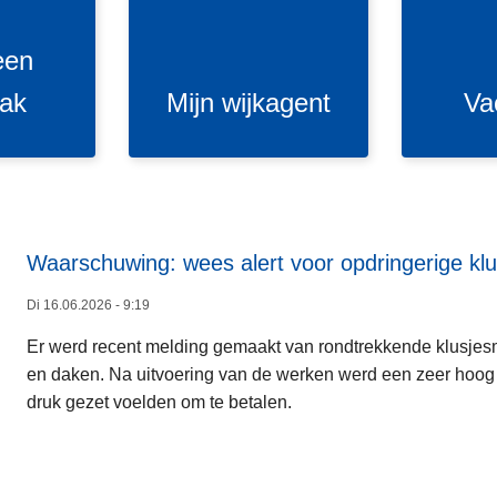
w
t
i
u
een
j
r
k
e
aak
Mijn wijkagent
Va
a
s
g
e
n
t
Waarschuwing: wees alert voor opdringerige k
Di 16.06.2026 - 9:19
Er werd recent melding gemaakt van rondtrekkende klusjes
en daken. Na uitvoering van de werken werd een zeer hoog
druk gezet voelden om te betalen.