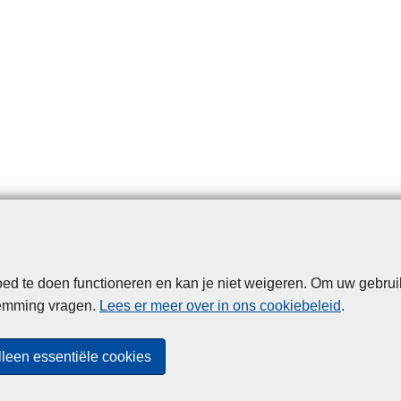
d te doen functioneren en kan je niet weigeren. Om uw gebrui
Disclaimer
Privacy
Cookies
Toegankelijkheid
temming vragen.
Lees er meer over in ons cookiebeleid
.
© 2026 Politie.be
lleen essentiële cookies